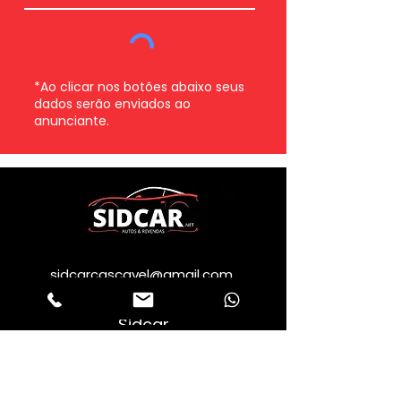
*Ao clicar nos botões abaixo seus
dados serão enviados ao
anunciante.
Whatsapp
Enviar
Fale com um consultor
sidcarcascavel@gmail.com
Sidcar