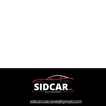
sidcarcascavel@gmail.com