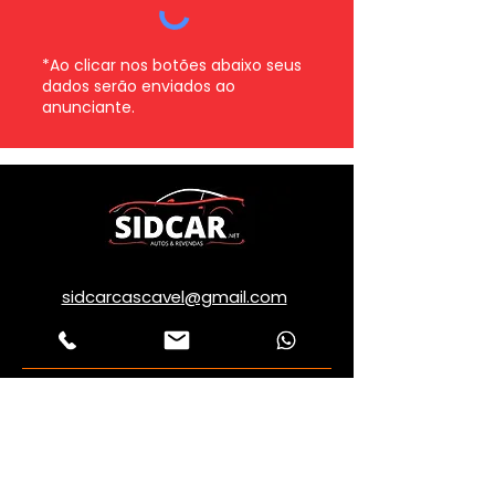
*Ao clicar nos botões abaixo seus
dados serão enviados ao
anunciante.
Whatsapp
Enviar
Fale com um consultor
sidcarcascavel@gmail.com
Sidcar
Rua Cuiabá, Nº 650 - Maria Luiza -
Cascavel -
85819730