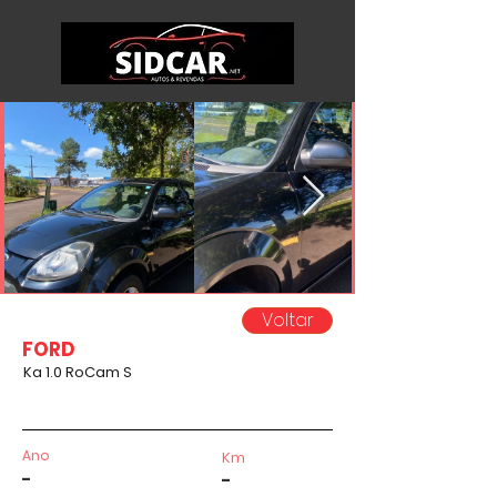
Voltar
FORD
Ka 1.0 RoCam S
Ano
Km
-
-