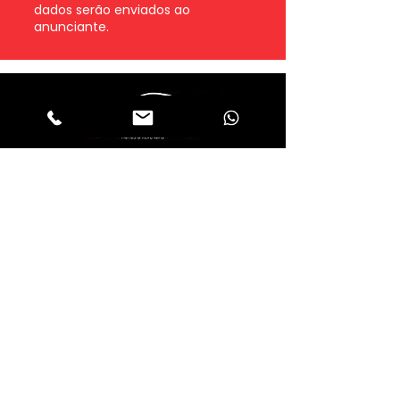
dados serão enviados ao
anunciante.
Whatsapp
Enviar
Fale com um consultor
sidcarcascavel@gmail.com
Sidcar
Rua Cuiabá, Nº 650 - Maria Luiza -
Cascavel -
85819730
atendimento